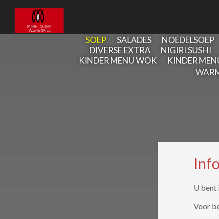
SOEP
SALADES
NOEDELSOEP
DIVERSE EXTRA
NIGIRI SUSHI
KINDER MENU WOK
KINDER MEN
WARM
Inf
U bent 
Voor be