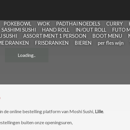
POKEBOWL
WOK
PADTHAI NOEDELS
CURRY
SASHIMI SUSHI
HAND ROLL
IN/OUT ROLL
FUTO M
U SUSHI
ASSORTIMENT 1 PERSOON
BOOT MENU
E DRANKEN
FRISDRANKEN
BIEREN
per fles wijn
Loading..
o
in de online bestelling platform van Moshi Sushi,
Lille
.
stellingen buiten onze openingsuren,