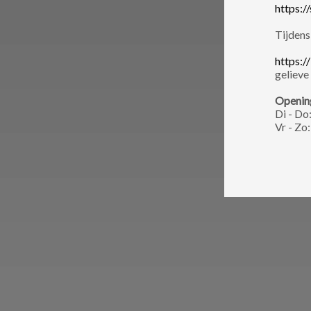
https:/
Tijdens
https://
gelieve
Openin
Di - Do
Vr - Zo